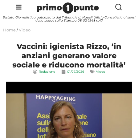
Testata Giornalistica autorizzata dal Tribunale di Napoli Ufficio Cancelleria ai sensi
della Legge sulla Stampa 08-02-1948 n.47
Home
/
Video
Vaccini: igienista Rizzo, ‘in
anziani generano valore
sociale e riducono mortalità’
Redazione
01/07/2026
Video