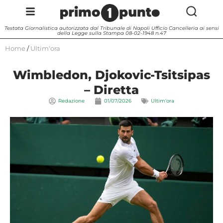
Testata Giornalistica autorizzata dal Tribunale di Napoli Ufficio Cancelleria ai sensi
della Legge sulla Stampa 08-02-1948 n.47
Home
/
Ultim'ora
Wimbledon, Djokovic-Tsitsipas
– Diretta
Redazione
01/07/2026
Ultim'ora