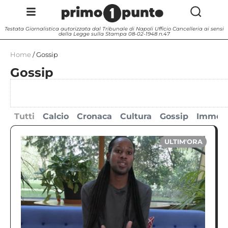
Testata Giornalistica autorizzata dal Tribunale di Napoli Ufficio Cancelleria ai sensi
della Legge sulla Stampa 08-02-1948 n.47
Home
/
Gossip
Gossip
Tutti
Calcio
Cronaca
Cultura
Gossip
Immedi
ULTIM'ORA