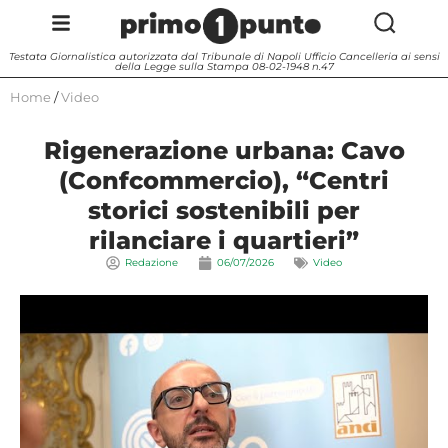
Testata Giornalistica autorizzata dal Tribunale di Napoli Ufficio Cancelleria ai sensi
della Legge sulla Stampa 08-02-1948 n.47
Home
/
Video
Rigenerazione urbana: Cavo
(Confcommercio), “Centri
storici sostenibili per
rilanciare i quartieri”
Redazione
06/07/2026
Video