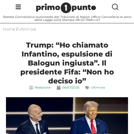
Testata Giornalistica autorizzata dal Tribunale di Napoli Ufficio Cancelleria ai sensi
della Legge sulla Stampa 08-02-1948 n.47
Home
/
Ultim'ora
Trump: “Ho chiamato
Infantino, espulsione di
Balogun ingiusta”. Il
presidente Fifa: “Non ho
deciso io”
Redazione
06/07/2026
Ultim'ora