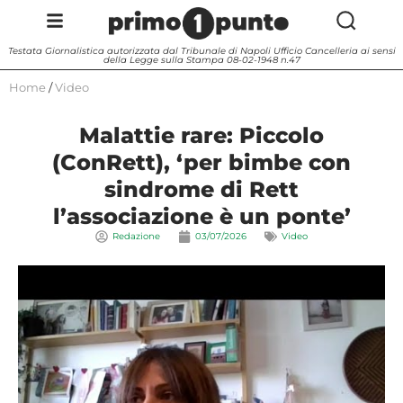
Testata Giornalistica autorizzata dal Tribunale di Napoli Ufficio Cancelleria ai sensi
della Legge sulla Stampa 08-02-1948 n.47
Home
/
Video
Malattie rare: Piccolo
(ConRett), ‘per bimbe con
sindrome di Rett
l’associazione è un ponte’
Redazione
03/07/2026
Video