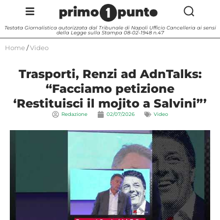
Testata Giornalistica autorizzata dal Tribunale di Napoli Ufficio Cancelleria ai sensi
della Legge sulla Stampa 08-02-1948 n.47
Home
/
Video
Trasporti, Renzi ad AdnTalks:
“Facciamo petizione
‘Restituisci il mojito a Salvini”’
Redazione
02/07/2026
Video