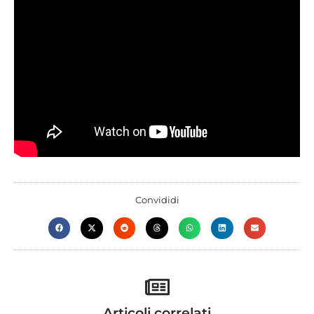
Convididi
Articoli correlati