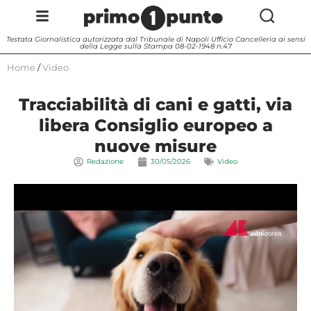
Testata Giornalistica autorizzata dal Tribunale di Napoli Ufficio Cancelleria ai sensi
della Legge sulla Stampa 08-02-1948 n.47
Home
/
Video
Tracciabilità di cani e gatti, via
libera Consiglio europeo a
nuove misure
Redazione
30/05/2026
Video