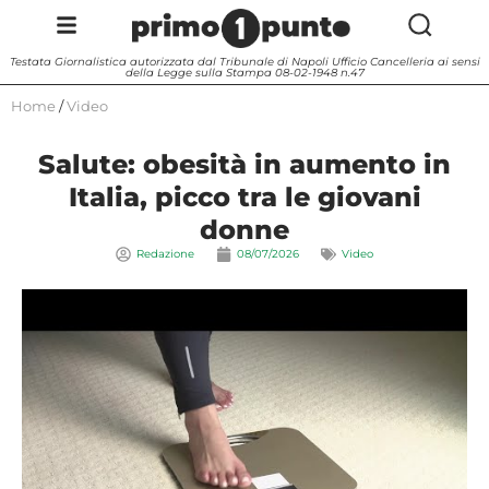
Testata Giornalistica autorizzata dal Tribunale di Napoli Ufficio Cancelleria ai sensi
della Legge sulla Stampa 08-02-1948 n.47
Home
/
Video
Salute: obesità in aumento in
Italia, picco tra le giovani
donne
Redazione
08/07/2026
Video