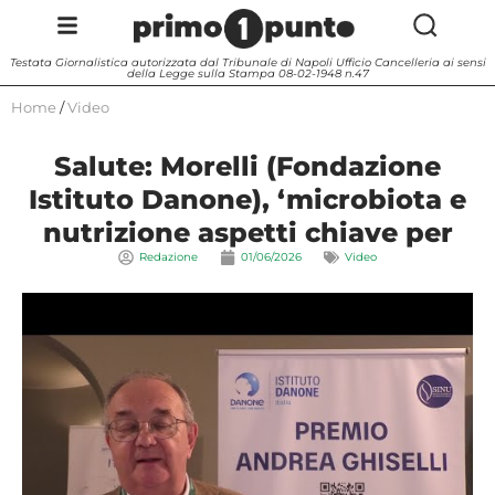
Testata Giornalistica autorizzata dal Tribunale di Napoli Ufficio Cancelleria ai sensi
della Legge sulla Stampa 08-02-1948 n.47
Home
/
Video
Salute: Morelli (Fondazione
Istituto Danone), ‘microbiota e
nutrizione aspetti chiave per
Redazione
01/06/2026
Video