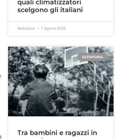
quali climatizzatori
scelgono gli italiani
Redazione
7 Agosto 2026
ULTIM'ORA
è
Tra bambini e ragazzi in
o