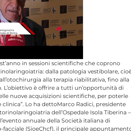
st’anno in sessioni scientifiche che coprono
rinolaringoiatria: dalla patologia vestibolare, cio
ll’otochirurgia alla terapia riabilitativa, fino alla
 L’obiettivo è offrire a tutti un’opportunità di
elle nuove acquisizioni scientifiche, per poterle
 e clinica”. Lo ha dettoMarco Radici, presidente
orinolaringoiatria dell’Ospedale Isola Tiberina –
l’evento annuale della Società italiana di
o-facciale (SioeChcf), il principale appuntament