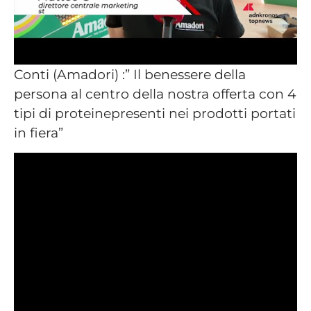
Conti (Amadori) :” Il benessere della
persona al centro della nostra offerta con 4
tipi di proteinepresenti nei prodotti portati
in fiera”