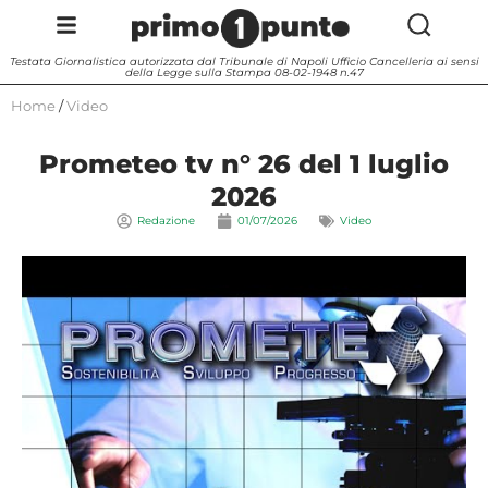
Testata Giornalistica autorizzata dal Tribunale di Napoli Ufficio Cancelleria ai sensi
della Legge sulla Stampa 08-02-1948 n.47
Home
/
Video
Prometeo tv n° 26 del 1 luglio
2026
Redazione
01/07/2026
Video