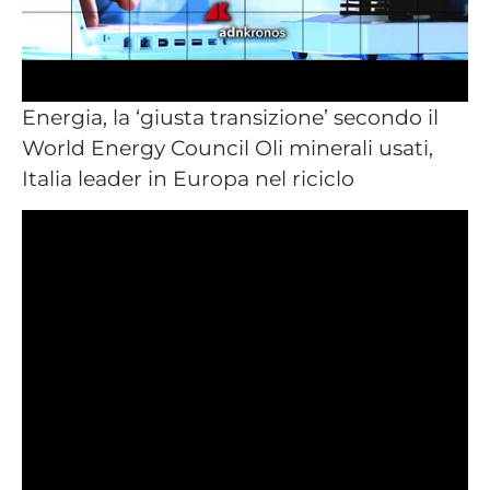
Energia, la ‘giusta transizione’ secondo il
World Energy Council Oli minerali usati,
Italia leader in Europa nel riciclo