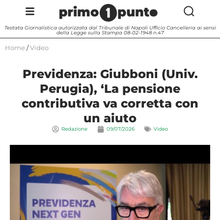
Testata Giornalistica autorizzata dal Tribunale di Napoli Ufficio Cancelleria ai sensi
della Legge sulla Stampa 08-02-1948 n.47
Home
/
Video
Previdenza: Giubboni (Univ.
Perugia), ‘La pensione
contributiva va corretta con
un aiuto
Redazione
09/07/2026
Video