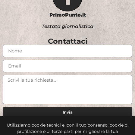
PrimoPunto.it
Testata giornalistica
Contattaci
Invia
Utilizziamo cookie tecnici e, con il tuo consenso, cookie di
Credits
profilazione e di terze parti per migliorare la tua