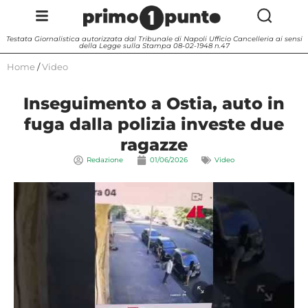
Testata Giornalistica autorizzata dal Tribunale di Napoli Ufficio Cancelleria ai sensi
della Legge sulla Stampa 08-02-1948 n.47
Home
/
Video
Inseguimento a Ostia, auto in
fuga dalla polizia investe due
ragazze
Redazione
01/06/2026
Video