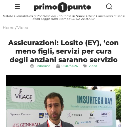
Testata Giornalistica autorizzata dal Tribunale di Napoli Ufficio Cancelleria ai sensi
della Legge sulla Stampa 08-02-1948 n.47
Home
/
Video
Assicurazioni: Losito (EY), ‘con
meno figli, servizi per cura
degli anziani saranno servizio
Redazione
06/07/2026
Video