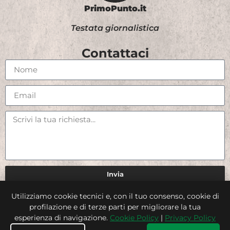
PrimoPunto.it
Testata giornalistica
Contattaci
Invia
Utilizziamo cookie tecnici e, con il tuo consenso, cookie di
Credits
profilazione e di terze parti per migliorare la tua
esperienza di navigazione.
Cookie Policy
|
Privacy Policy