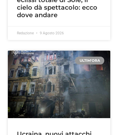
cielo dà spettacolo: ecco
dove andare
Redazione
9 Agosto 2026
ULTIM'ORA
Ucraina, nuovi attacchi