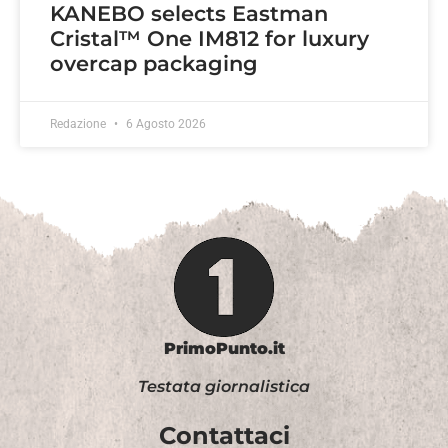
KANEBO selects Eastman
Cristal™ One IM812 for luxury
overcap packaging
Redazione
6 Agosto 2026
PrimoPunto.it
Testata giornalistica
Contattaci