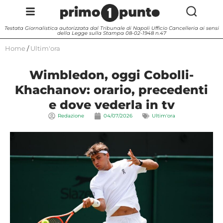
Testata Giornalistica autorizzata dal Tribunale di Napoli Ufficio Cancelleria ai sensi
della Legge sulla Stampa 08-02-1948 n.47
Home
/
Ultim'ora
Wimbledon, oggi Cobolli-
Khachanov: orario, precedenti
e dove vederla in tv
Redazione
04/07/2026
Ultim'ora