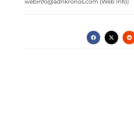
webinfo@adnkronos.com (Web Info)