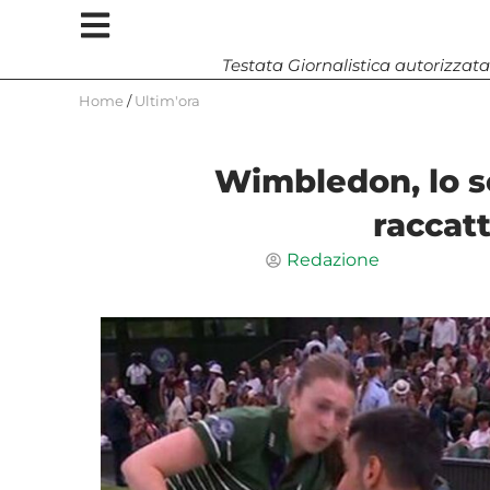
Testata Giornalistica autorizzata
Home
/
Ultim'ora
Wimbledon, lo sc
raccat
Redazione