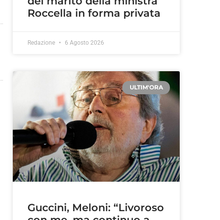
del marito della ministra
Roccella in forma privata
Redazione
6 Agosto 2026
ULTIM'ORA
Guccini, Meloni: “Livoroso
con me, ma continuo a