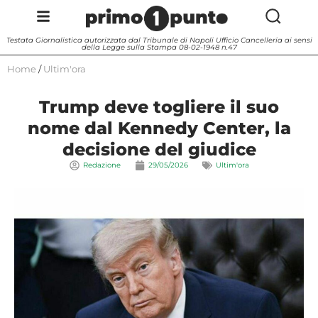
Testata Giornalistica autorizzata dal Tribunale di Napoli Ufficio Cancelleria ai sensi
della Legge sulla Stampa 08-02-1948 n.47
Home
/
Ultim'ora
Trump deve togliere il suo
nome dal Kennedy Center, la
decisione del giudice
Redazione
29/05/2026
Ultim'ora