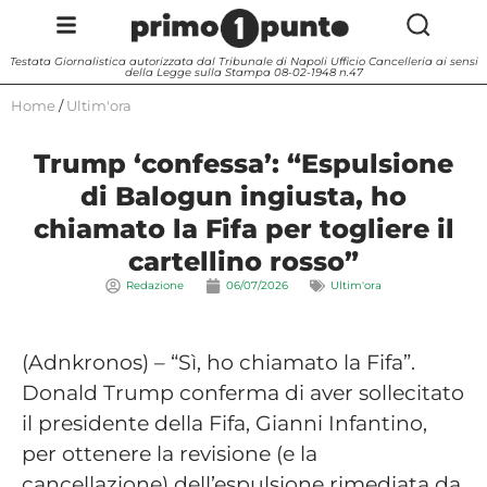
Testata Giornalistica autorizzata dal Tribunale di Napoli Ufficio Cancelleria ai sensi
della Legge sulla Stampa 08-02-1948 n.47
Home
/
Ultim'ora
Trump ‘confessa’: “Espulsione
di Balogun ingiusta, ho
chiamato la Fifa per togliere il
cartellino rosso”
Redazione
06/07/2026
Ultim'ora
(Adnkronos) – “Sì, ho chiamato la Fifa”.
Donald Trump conferma di aver sollecitato
il presidente della Fifa, Gianni Infantino,
per ottenere la revisione (e la
cancellazione) dell’espulsione rimediata da