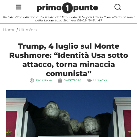
Testata Giornalistica autorizzata dal Tribunale di Napoli Ufficio Cancelleria ai sensi
della Legge sulla Stampa 08-02-1948 n.47
Home
/
Ultim'ora
Trump, 4 luglio sul Monte
Rushmore: “Identità Usa sotto
attacco, torna minaccia
comunista”
Redazione
04/07/2026
Ultim'ora