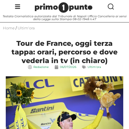
Testata Giornalistica autorizzata dal Tribunale di Napoli Ufficio Cancelleria ai sensi
della Legge sulla Stampa 08-02-1948 n.47
Home
/
Ultim'ora
Tour de France, oggi terza
tappa: orari, percorso e dove
vederla in tv (in chiaro)
Redazione
06/07/2026
Ultim'ora