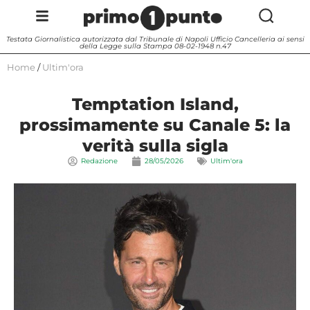
Testata Giornalistica autorizzata dal Tribunale di Napoli Ufficio Cancelleria ai sensi
della Legge sulla Stampa 08-02-1948 n.47
Home
/
Ultim'ora
Temptation Island,
prossimamente su Canale 5: la
verità sulla sigla
Redazione
28/05/2026
Ultim'ora