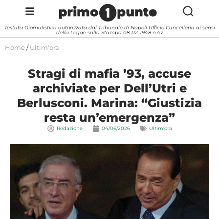
Testata Giornalistica autorizzata dal Tribunale di Napoli Ufficio Cancelleria ai sensi
della Legge sulla Stampa 08-02-1948 n.47
Home
/
Ultim'ora
Stragi di mafia ’93, accuse
archiviate per Dell’Utri e
Berlusconi. Marina: “Giustizia
resta un’emergenza”
Redazione
04/06/2026
Ultim'ora