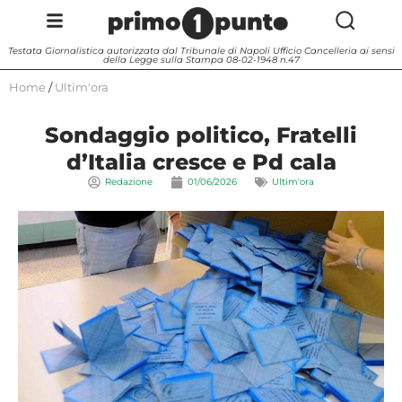
Testata Giornalistica autorizzata dal Tribunale di Napoli Ufficio Cancelleria ai sensi
della Legge sulla Stampa 08-02-1948 n.47
Home
/
Ultim'ora
Sondaggio politico, Fratelli
d’Italia cresce e Pd cala
Redazione
01/06/2026
Ultim'ora