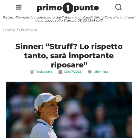
Testata Giornalistica autorizzata dal Tribunale di Napoli Ufficio Cancelleria ai sensi
della Legge sulla Stampa 08-02-1948 n.47
Home
/
Ultim'ora
Sinner: “Struff? Lo rispetto
tanto, sarà importante
riposare”
Redazione
05/07/2026
Ultim'ora