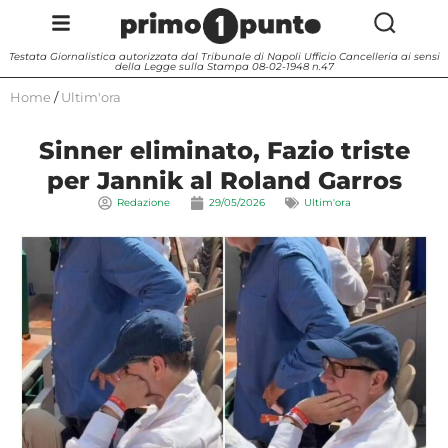
Testata Giornalistica autorizzata dal Tribunale di Napoli Ufficio Cancelleria ai sensi
della Legge sulla Stampa 08-02-1948 n.47
Home
/
Ultim'ora
Sinner eliminato, Fazio triste
per Jannik al Roland Garros
Redazione
29/05/2026
Ultim'ora