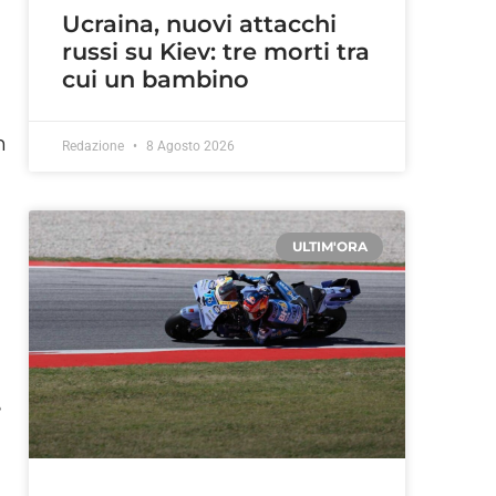
Ucraina, nuovi attacchi
russi su Kiev: tre morti tra
cui un bambino
n
Redazione
8 Agosto 2026
ULTIM'ORA
a
e