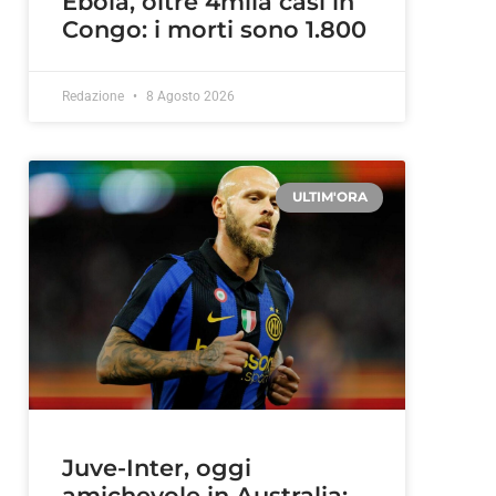
Ebola, oltre 4mila casi in
Congo: i morti sono 1.800
a
Redazione
8 Agosto 2026
ULTIM'ORA
i
Juve-Inter, oggi
amichevole in Australia: