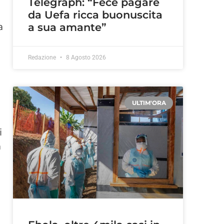
Telegraph: “Fece pagare
da Uefa ricca buonuscita
a
a sua amante”
Redazione
8 Agosto 2026
ULTIM'ORA
i
a