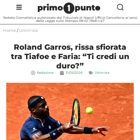
Testata Giornalistica autorizzata dal Tribunale di Napoli Ufficio Cancelleria ai sensi
della Legge sulla Stampa 08-02-1948 n.47
Home
/
Ultim'ora
Roland Garros, rissa sfiorata
tra Tiafoe e Faria: “Ti credi un
duro?”
Redazione
31/05/2026
Ultim'ora