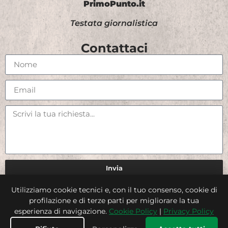
PrimoPunto.it
Testata giornalistica
Contattaci
Invia
Utilizziamo cookie tecnici e, con il tuo consenso, cookie di
Credits
profilazione e di terze parti per migliorare la tua
esperienza di navigazione.
Cookie Policy
|
Privacy Policy