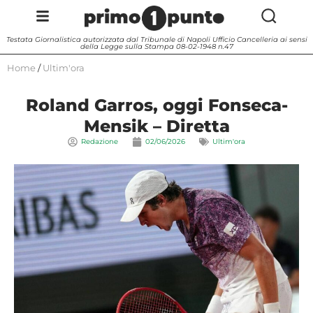
Testata Giornalistica autorizzata dal Tribunale di Napoli Ufficio Cancelleria ai sensi
della Legge sulla Stampa 08-02-1948 n.47
Home
/
Ultim'ora
Roland Garros, oggi Fonseca-
Mensik – Diretta
Redazione
02/06/2026
Ultim'ora