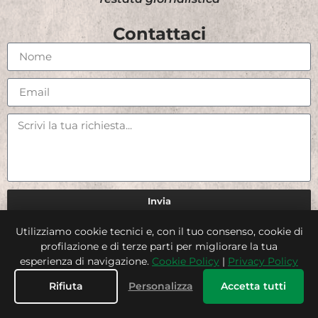
Contattaci
Invia
Utilizziamo cookie tecnici e, con il tuo consenso, cookie di
Credits
profilazione e di terze parti per migliorare la tua
esperienza di navigazione.
Cookie Policy
|
Privacy Policy
Rifiuta
Personalizza
Accetta tutti
© 2025 PrimoPunto. All rights reserved.