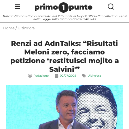
Testata Giornalistica autorizzata dal Tribunale di Napoli Ufficio Cancelleria ai sensi
della Legge sulla Stampa 08-02-1948 n.47
Home
/
Ultim'ora
Renzi ad AdnTalks: “Risultati
Meloni zero, facciamo
petizione ‘restituisci mojito a
Salvini'”
Redazione
02/07/2026
Ultim'ora