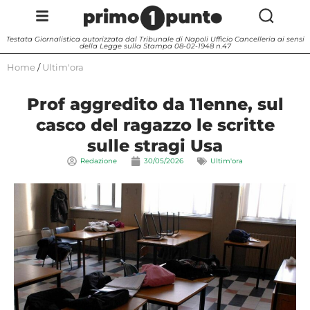
Testata Giornalistica autorizzata dal Tribunale di Napoli Ufficio Cancelleria ai sensi
della Legge sulla Stampa 08-02-1948 n.47
Home
/
Ultim'ora
Prof aggredito da 11enne, sul
casco del ragazzo le scritte
sulle stragi Usa
Redazione
30/05/2026
Ultim'ora