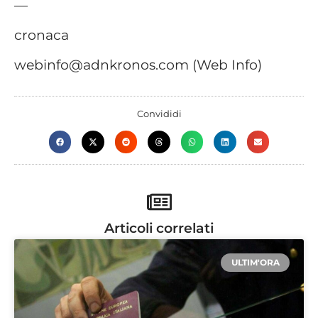
—
cronaca
webinfo@adnkronos.com (Web Info)
Convididi
Articoli correlati
ULTIM'ORA