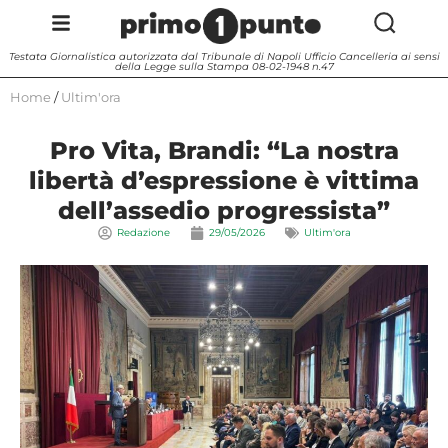
Testata Giornalistica autorizzata dal Tribunale di Napoli Ufficio Cancelleria ai sensi
della Legge sulla Stampa 08-02-1948 n.47
Home
/
Ultim'ora
Pro Vita, Brandi: “La nostra
libertà d’espressione è vittima
dell’assedio progressista”
Redazione
29/05/2026
Ultim'ora