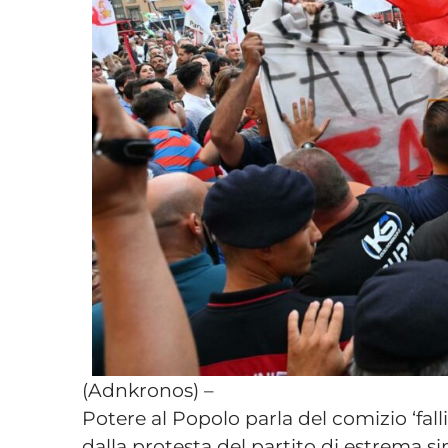
(Adnkronos) –
Potere al Popolo parla del comizio ‘fall
dalla protesta del partito di estrema sin