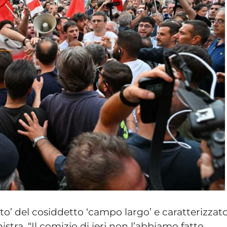
ito’ del cosiddetto ‘campo largo’ e caratterizzat
istra. “Il comizio di ieri non l’abbiamo fatto