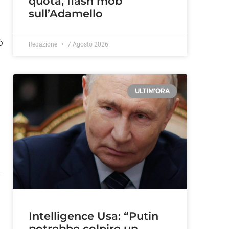
quota, flash mob
sull’Adamello
ò
Redazione
7 Agosto 2026
ULTIM'ORA
Intelligence Usa: “Putin
potrebbe colpire un