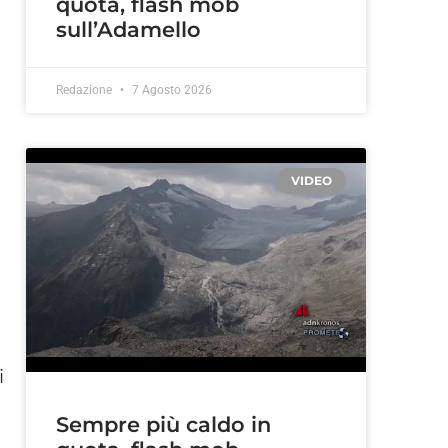
quota, flash mob
sull’Adamello
Redazione
7 Agosto 2026
VIDEO
i
Sempre più caldo in