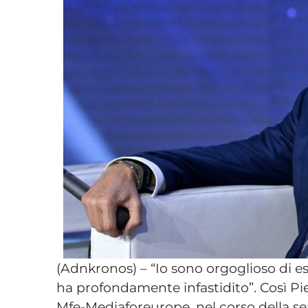
(Adnkronos) – “Io sono orgoglioso di es
ha profondamente infastidito”. Così Pi
Mfe-Mediaforeurope, nel corso della 