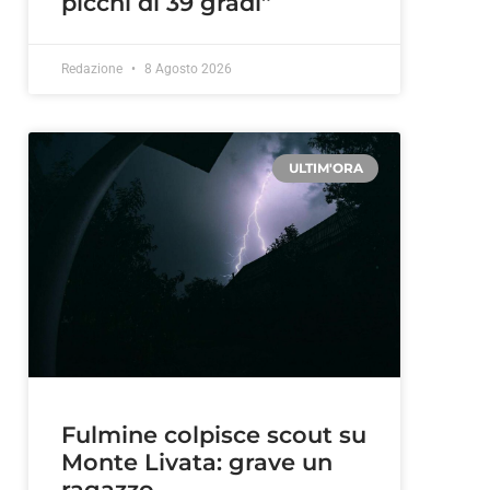
picchi di 39 gradi”
Redazione
8 Agosto 2026
ULTIM'ORA
Fulmine colpisce scout su
Monte Livata: grave un
ragazzo