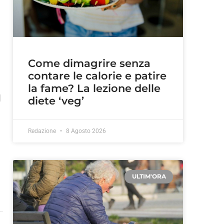
Come dimagrire senza
contare le calorie e patire
la fame? La lezione delle
l
diete ‘veg’
Redazione
8 Agosto 2026
ULTIM'ORA