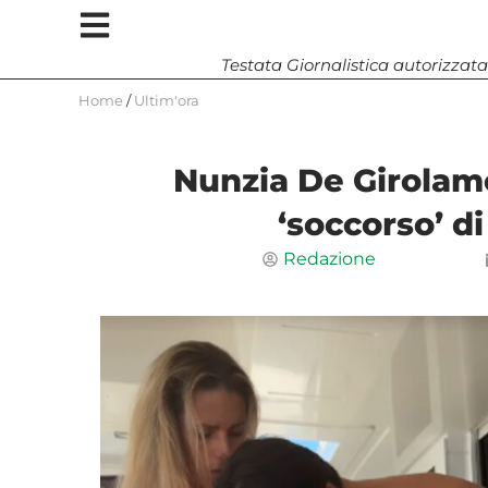
Testata Giornalistica autorizzata
Home
/
Ultim'ora
Nunzia De Girolamo,
‘soccorso’ d
Redazione