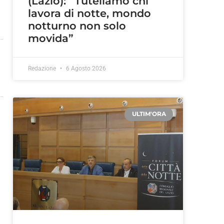
(Lazio): “Tuteliamo chi
lavora di notte, mondo
notturno non solo
movida”
Redazione
6 Agosto 2026
ULTIM'ORA