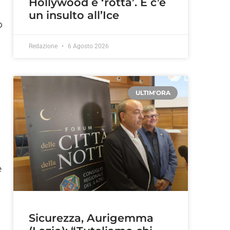
Hollywood è ‘rotta’. E c’è
un insulto all’Ice
o
Redazione
6 Agosto 2026
ULTIM'ORA
e
Sicurezza, Aurigemma