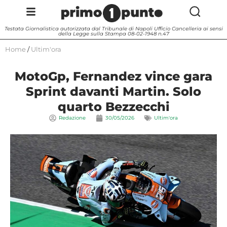
Testata Giornalistica autorizzata dal Tribunale di Napoli Ufficio Cancelleria ai sensi
della Legge sulla Stampa 08-02-1948 n.47
Home
/
Ultim'ora
MotoGp, Fernandez vince gara
Sprint davanti Martin. Solo
quarto Bezzecchi
Redazione
30/05/2026
Ultim'ora