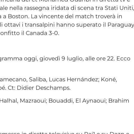
le nella rassegna iridata di scena tra Stati Uniti
à a Boston. La vincente del match troverà in
i ottavi i transalpini hanno superato il Paragua
onfitto il Canada 3-0.
gramma oggi, giovedì 9 luglio, alle ore 22. Ecco
pamecano, Saliba, Lucas Hernández; Koné,
pé. Ct: Didier Deschamps.
 Halhal, Mazraoui; Bouaddi, El Aynaoui; Brahim
.