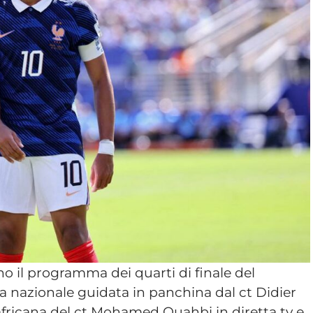
 il programma dei quarti di finale del
la nazionale guidata in panchina dal ct Didier
fricana del ct Mohamed Ouahbi in diretta tv e