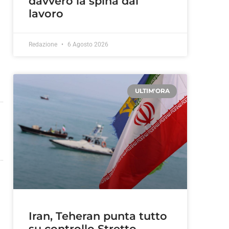
davvero la spina dal
lavoro
Redazione
6 Agosto 2026
ULTIM'ORA
Iran, Teheran punta tutto
su controllo Stretto