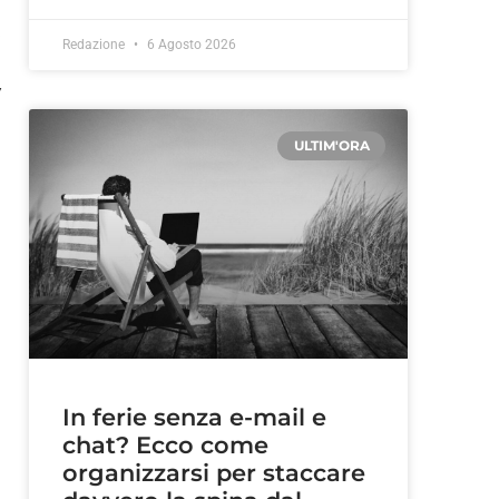
,
Redazione
6 Agosto 2026
y
ULTIM'ORA
In ferie senza e-mail e
chat? Ecco come
organizzarsi per staccare