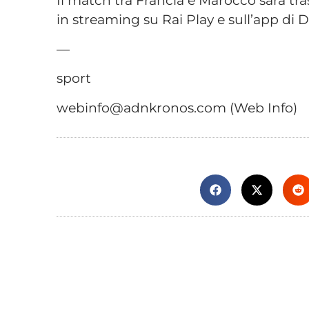
Il match tra Francia e Marocco sarà tra
in streaming su Rai Play e sull’app di 
—
sport
webinfo@adnkronos.com (Web Info)