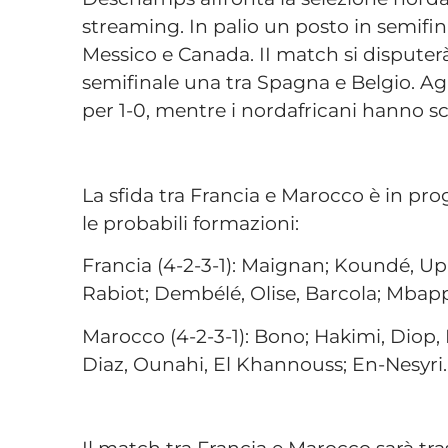
streaming. In palio un posto in semifina
Messico e Canada. II match si disputer
semifinale una tra Spagna e Belgio. Agl
per 1-0, mentre i nordafricani hanno sc
La sfida tra Francia e Marocco è in pro
le probabili formazioni:
Francia (4-2-3-1): Maignan; Koundé, U
Rabiot; Dembélé, Olise, Barcola; Mbap
Marocco (4-2-3-1): Bono; Hakimi, Diop,
Diaz, Ounahi, El Khannouss; En-Nesyri