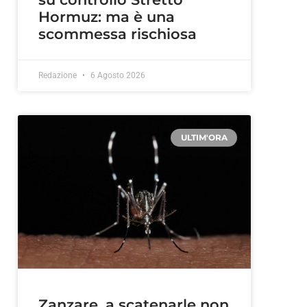
Hormuz: ma è una
scommessa rischiosa
Redazione
6 Agosto 2026
ULTIM'ORA
Zanzare, a scatenarle non