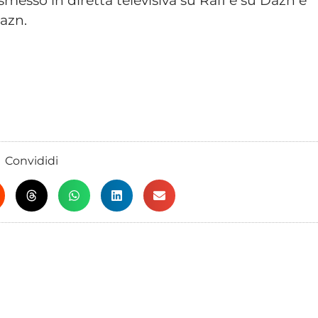
smesso in diretta televisiva su Rai1 e su Dazn e
Dazn.
Convididi