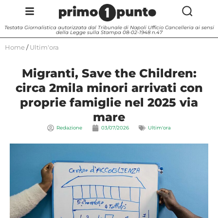
Testata Giornalistica autorizzata dal Tribunale di Napoli Ufficio Cancelleria ai sensi
della Legge sulla Stampa 08-02-1948 n.47
Home
/
Ultim'ora
Migranti, Save the Children:
circa 2mila minori arrivati con
proprie famiglie nel 2025 via
mare
Redazione
03/07/2026
Ultim'ora