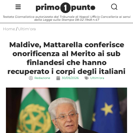
Testata Giornalistica autorizzata dal Tribunale di Napoli Ufficio Cancelleria ai sensi
della Legge sulla Stampa 08-02-1948 n.47
Home
/
Ultim'ora
Maldive, Mattarella conferisce
onorificenza al Merito ai sub
finlandesi che hanno
recuperato i corpi degli italiani
Redazione
30/05/2026
Ultim'ora