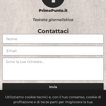
PrimoPunto.it
Testata giornalistica
Contattaci
Invia
Utilizziamo cookie tecnici e, con il tuo consenso, cookie di
Credits
profilazione e di terze parti per migliorare la tua