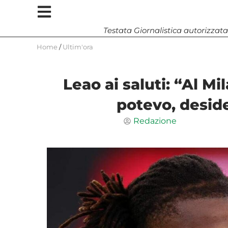
Testata Giornalistica autorizzata
Home
/
Ultim'ora
Leao ai saluti: “Al Mi
potevo, desid
Redazione