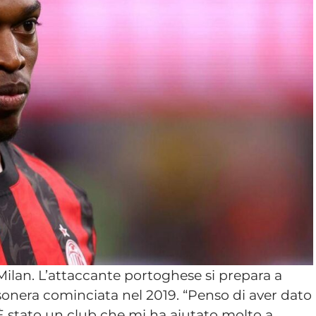
Milan. L’attaccante portoghese si prepara a
sonera cominciata nel 2019. “Penso di aver dato
 È stato un club che mi ha aiutato molto a