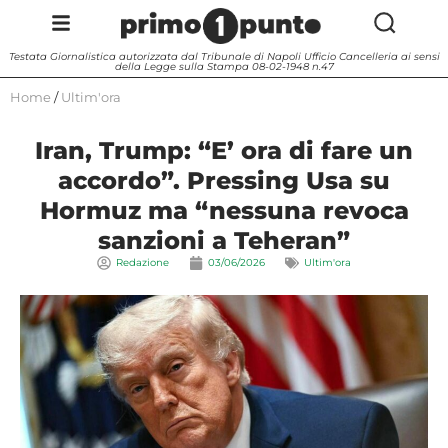
Testata Giornalistica autorizzata dal Tribunale di Napoli Ufficio Cancelleria ai sensi
della Legge sulla Stampa 08-02-1948 n.47
Home
/
Ultim'ora
Iran, Trump: “E’ ora di fare un
accordo”. Pressing Usa su
Hormuz ma “nessuna revoca
sanzioni a Teheran”
Redazione
03/06/2026
Ultim'ora