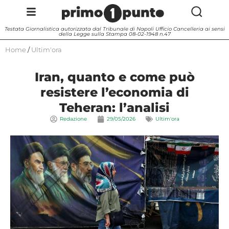
Testata Giornalistica autorizzata dal Tribunale di Napoli Ufficio Cancelleria ai sensi
della Legge sulla Stampa 08-02-1948 n.47
Home
/
Ultim'ora
Iran, quanto e come può
resistere l’economia di
Teheran: l’analisi
Redazione
29/05/2026
Ultim'ora