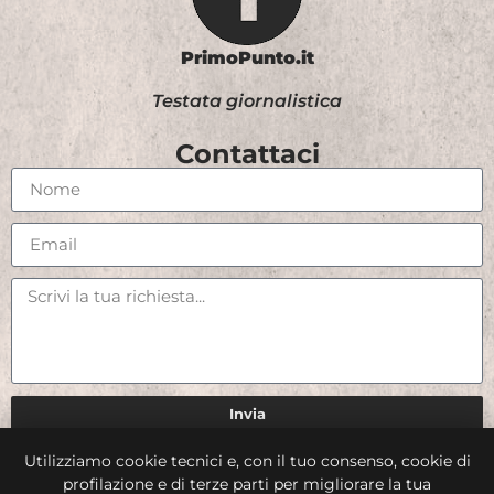
PrimoPunto.it
Testata giornalistica
Contattaci
Invia
Utilizziamo cookie tecnici e, con il tuo consenso, cookie di
Credits
profilazione e di terze parti per migliorare la tua