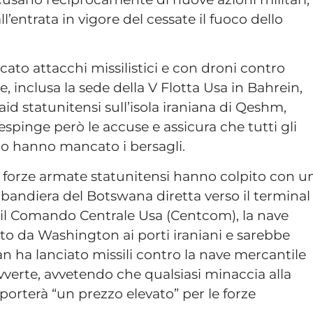
l’entrata in vigore del cessate il fuoco dello
ato attacchi missilistici e con droni contro
e, inclusa la sede della V Flotta Usa in Bahrein,
aid statunitensi sull’isola iraniana di Qeshm,
spinge però le accuse e assicura che tutti gli
ti o hanno mancato i bersagli.
le forze armate statunitensi hanno colpito con u
e bandiera del Botswana diretta verso il terminal
 il Comando Centrale Usa (Centcom), la nave
to da Washington ai porti iraniani e sarebbe
ran ha lanciato missili contro la nave mercantile
vverte, avvetendo che qualsiasi minaccia alla
orterà “un prezzo elevato” per le forze