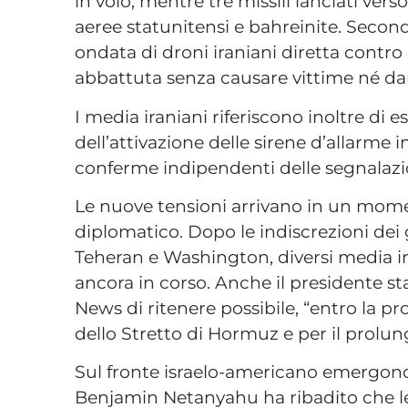
in volo, mentre tre missili lanciati verso
aeree statunitensi e bahreinite. Seco
ondata di droni iraniani diretta contro 
abbattuta senza causare vittime né da
I media iraniani riferiscono inoltre di e
dell’attivazione delle sirene d’allarme
conferme indipendenti delle segnalazi
Le nuove tensioni arrivano in un mome
diplomatico. Dopo le indiscrezioni dei g
Teheran e Washington, diversi media ir
ancora in corso. Anche il presidente 
News di ritenere possibile, “entro la p
dello Stretto di Hormuz e per il prolun
Sul fronte israelo-americano emergono 
Benjamin Netanyahu ha ribadito che le