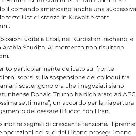
 il Bahrein sono stati intercettati dalle difese
ndo il comando americano, anche una successiv
le forze Usa di stanza in Kuwait è stata
nni.
splosioni udite a Erbil, nel Kurdistan iracheno, e
 in Arabia Saudita. Al momento non risultano
oni.
nto particolarmente delicato sul fronte
iorni scorsi sulla sospensione dei colloqui tra
aniani sostengono ora che i negoziati siano
statunitense Donald Trump ha dichiarato ad ABC
rossima settimana”, un accordo per la riapertura
gamento del cessate il fuoco con l’Iran.
inoltre segnali di crescente tensione. Il premie
 operazioni nel sud del Libano proseguiranno