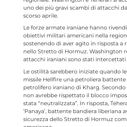
uno dei più gravi scambi di attacchi dal
scorso aprile.
Le forze armate iraniane hanno rivendic
obiettivi militari americani nella region
sostenendo di aver agito in risposta a r
nello Stretto di Hormuz. Washington re
attacchi iraniani sono stati intercetta
Le ostilità sarebbero iniziate quando 
missile Hellfire una petroliera battent
petrolifero iraniano di Kharg. Secondo
non avrebbe rispettato il blocco impos
stata “neutralizzata”. In risposta, Tehe
‘Panaya’, battente bandiera liberiana a
sicurezza dello Stretto di Hormuz comp
americane.