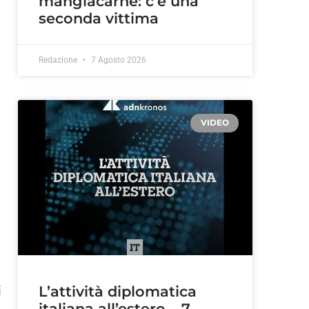
mangiacarne: c’è una
seconda vittima
Redazione
7 Agosto 2026
VIDEO
i
L’attività diplomatica
italiana all’estero – 7