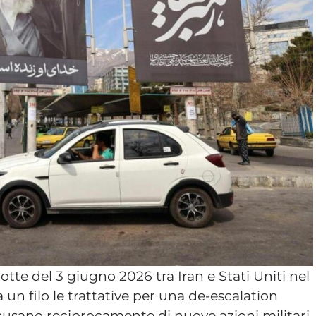
tte del 3 giugno 2026 tra Iran e Stati Uniti nel
un filo le trattative per una de-escalation
usano reciprocamente di nuove azioni militari,