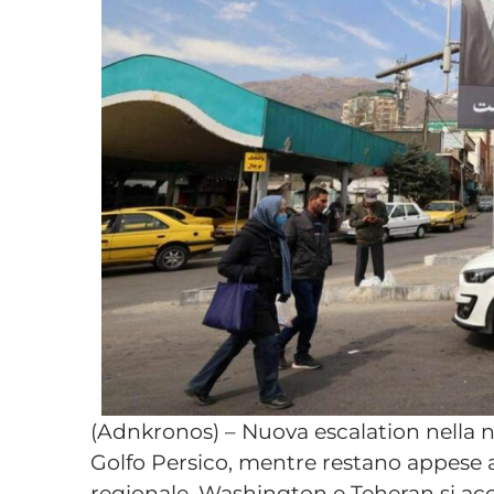
(Adnkronos) – Nuova escalation nella no
Golfo Persico, mentre restano appese a 
regionale. Washington e Teheran si acc