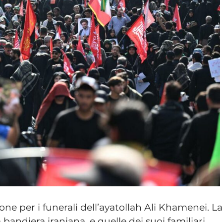
sione per i funerali dell’ayatollah Ali Khamenei. L
bandiera iraniana, e quelle dei suoi familiari