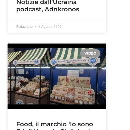
Notizie dall’Ucraina
podcast, Adnkronos
Redazione
6 Agosto 2026
VIDEO
a
Food, il marchio ‘Io sono