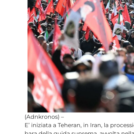
(Adnkronos) –
E’ iniziata a Teheran, in Iran, la proces
bara della guida suprema, avvolta nella 