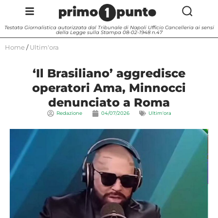
Testata Giornalistica autorizzata dal Tribunale di Napoli Ufficio Cancelleria ai sensi
della Legge sulla Stampa 08-02-1948 n.47
Home
/
Ultim'ora
‘Il Brasiliano’ aggredisce
operatori Ama, Minnocci
denunciato a Roma
Redazione
04/07/2026
Ultim'ora