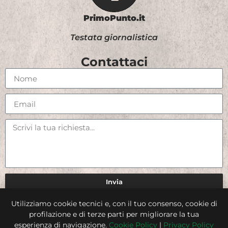
PrimoPunto.it
Testata giornalistica
Contattaci
Invia
Utilizziamo cookie tecnici e, con il tuo consenso, cookie di
Credits
profilazione e di terze parti per migliorare la tua
esperienza di navigazione.
Cookie Policy
|
Privacy Policy