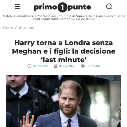
Testata Giornalistica autorizzata dal Tribunale di Napoli Ufficio Cancelleria ai sensi
della Legge sulla Stampa 08-02-1948 n.47
Home
/
Ultim'ora
Harry torna a Londra senza
Meghan e i figli: la decisione
‘last minute’
Redazione
04/07/2026
Ultim'ora